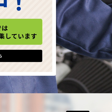
中！
では
集しています
ら