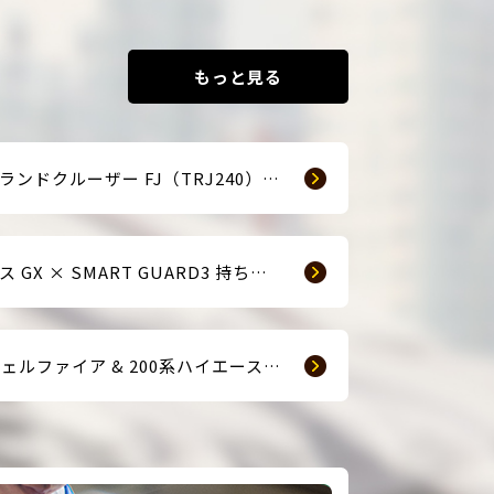
もっと見る
☆新車ランドクルーザー FJ（TRJ240） × Argus D1 & 前後ドライブレコーダー取付☆
レクサス GX × SMART GUARD3 持ち込み取付
【40ヴェルファイア & 200系ハイエース(9型) 新車2台へ SMART GUARD3取付】