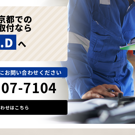
京都での
取付なら
.D
へ
にお問い合わせください
907-7104
合わせはこちら