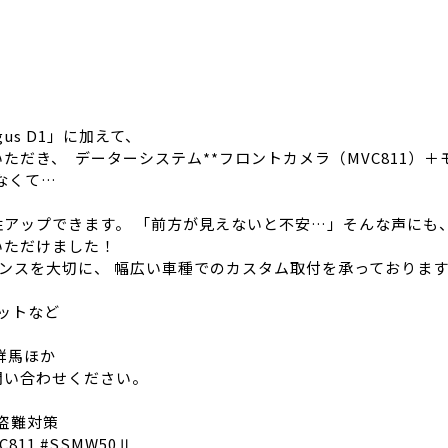
us D1」に加えて、
き、 データーシステム**フロントカメラ（MVC811）＋モニ
なくて…
アップできます。 「前方が見えないと不安…」そんな声にも
いただけました！
バランスを大切に、 幅広い車種でのカスタム取付を承っておりま
ットなど
群馬ほか
問い合わせください。
#盗難対策
11 #SSMW50Ⅱ