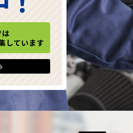
中！
では
集しています
ら