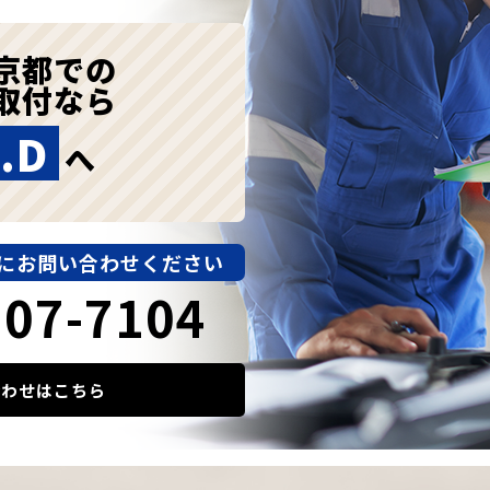
京都での
取付なら
.D
へ
にお問い合わせください
907-7104
合わせはこちら