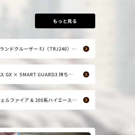
もっと見る
☆新車ランドクルーザー FJ（TRJ240） × Argus D1 & 前後ドライブレコーダー取付☆
レクサス GX × SMART GUARD3 持ち込み取付
【40ヴェルファイア & 200系ハイエース(9型) 新車2台へ SMART GUARD3取付】