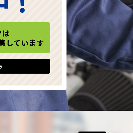
中！
では
集しています
ら