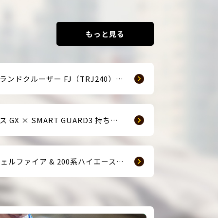
もっと見る
☆新車ランドクルーザー FJ（TRJ240） × Argus D1 & 前後ドライブレコーダー取付☆
レクサス GX × SMART GUARD3 持ち込み取付
【40ヴェルファイア & 200系ハイエース(9型) 新車2台へ SMART GUARD3取付】