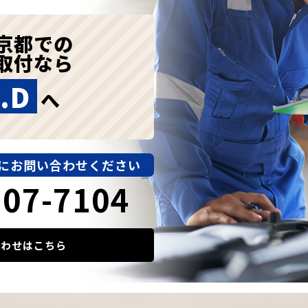
京都での
取付なら
.D
へ
にお問い合わせください
907-7104
合わせはこちら