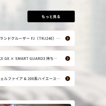
もっと見る
☆新車ランドクルーザー FJ（TRJ240） × Argus D1 & 前後ドライブレコーダー取付☆
レクサス GX × SMART GUARD3 持ち込み取付
【40ヴェルファイア & 200系ハイエース(9型) 新車2台へ SMART GUARD3取付】