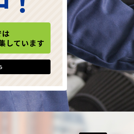
中！
では
集しています
ら