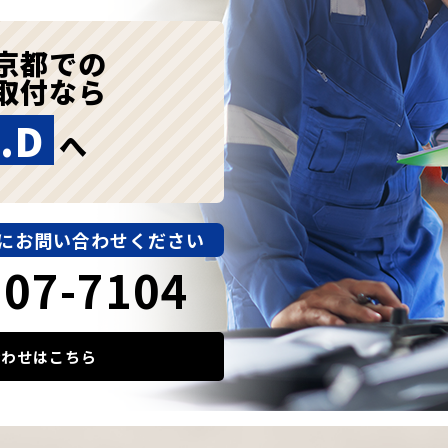
京都での
取付なら
.D
へ
にお問い合わせください
907-7104
合わせはこちら