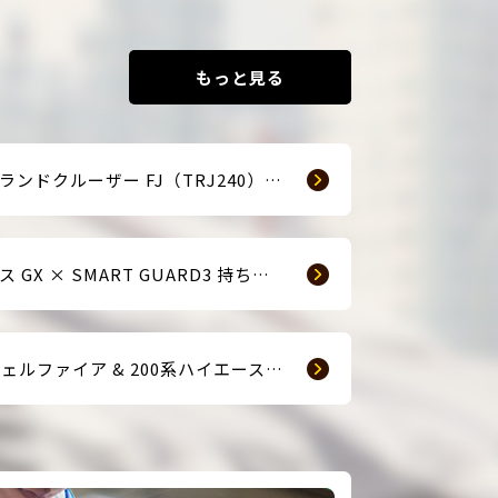
もっと見る
☆新車ランドクルーザー FJ（TRJ240） × Argus D1 & 前後ドライブレコーダー取付☆
レクサス GX × SMART GUARD3 持ち込み取付
【40ヴェルファイア & 200系ハイエース(9型) 新車2台へ SMART GUARD3取付】