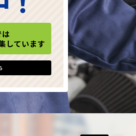
中！
では
集しています
ら