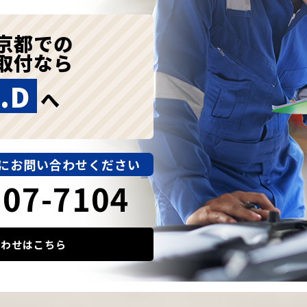
京都での
取付なら
.D
へ
にお問い合わせください
907-7104
合わせはこちら