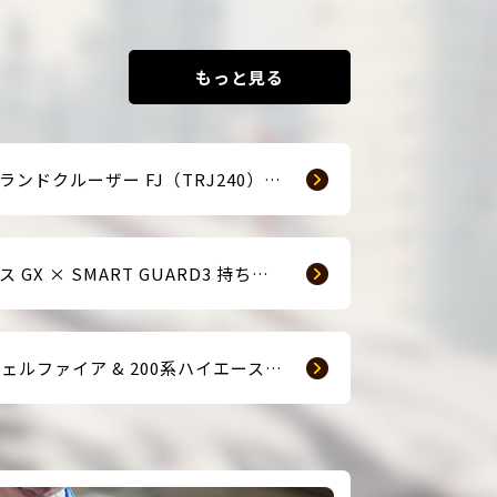
もっと見る
☆新車ランドクルーザー FJ（TRJ240） × Argus D1 & 前後ドライブレコーダー取付☆
レクサス GX × SMART GUARD3 持ち込み取付
【40ヴェルファイア & 200系ハイエース(9型) 新車2台へ SMART GUARD3取付】