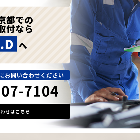
京都での
取付なら
.D
へ
にお問い合わせください
907-7104
合わせはこちら