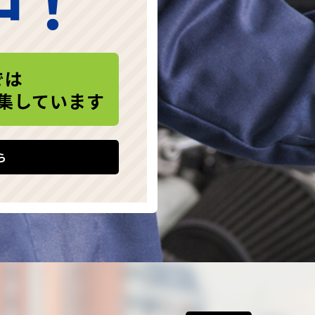
中！
では
集しています
ら